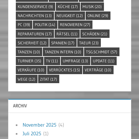
KUNDENSERVICE
(9)
KÜCHE
(17)
MUSIK
(20)
NACHRICHTEN
(13)
NEUIGKEIT
(12)
ONLINE
(29)
PC
(39)
POLITIK
(14)
RENOVIEREN
(27)
REPARATUREN
(17)
RÄTSEL
(11)
SCHÄDEN
(21)
SICHERHEIT
(12)
SPANIEN
(17)
TAEUR
(23)
TANZEN
(10)
TANZEN INTERN
(10)
TSG.SCHMIDT
(57)
TURNIER
(35)
TV
(11)
UMFRAGE
(13)
UPDATE
(11)
VERKÄUFE
(10)
VERRÜCKTES
(15)
VERTRÄGE
(10)
WEGE
(12)
ZITAT
(17)
ARCHIV
November 2025
(4)
Juli 2025
(1)