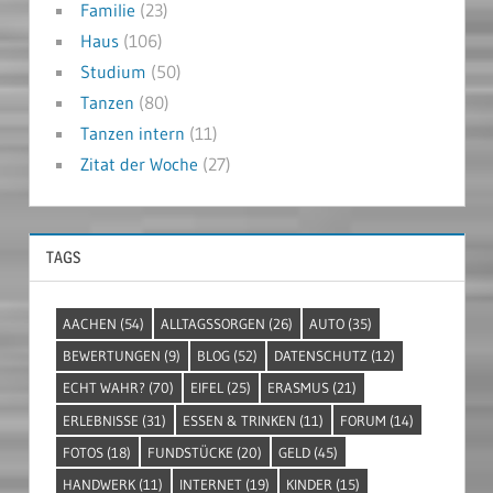
Familie
(23)
Haus
(106)
Studium
(50)
Tanzen
(80)
Tanzen intern
(11)
Zitat der Woche
(27)
TAGS
AACHEN
(54)
ALLTAGSSORGEN
(26)
AUTO
(35)
BEWERTUNGEN
(9)
BLOG
(52)
DATENSCHUTZ
(12)
ECHT WAHR?
(70)
EIFEL
(25)
ERASMUS
(21)
ERLEBNISSE
(31)
ESSEN & TRINKEN
(11)
FORUM
(14)
FOTOS
(18)
FUNDSTÜCKE
(20)
GELD
(45)
HANDWERK
(11)
INTERNET
(19)
KINDER
(15)