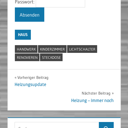
Passwort:
HAUS
HANDWERK
KINDERZIMMER
LICHTSCHALTER
RENOVIEREN
STECKDOSE
Beitragsnavigation
Vorheriger Beitrag
Heizungsupdate
Nächster Beitrag
Heizung – immer noch
Suchen