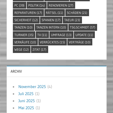
PC
(39)
POLITIK
(14)
RENOVIEREN
(27)
REPARATUREN
(17)
RÄTSEL
(11)
SCHÄDEN
(21)
SICHERHEIT
(12)
SPANIEN
(17)
TAEUR
(23)
TANZEN
(10)
TANZEN INTERN
(10)
TSG.SCHMIDT
(57)
TURNIER
(35)
TV
(11)
UMFRAGE
(13)
UPDATE
(11)
VERKÄUFE
(10)
VERRÜCKTES
(15)
VERTRÄGE
(10)
WEGE
(12)
ZITAT
(17)
ARCHIV
November 2025
(4)
Juli 2025
(1)
Juni 2025
(1)
Mai 2025
(1)