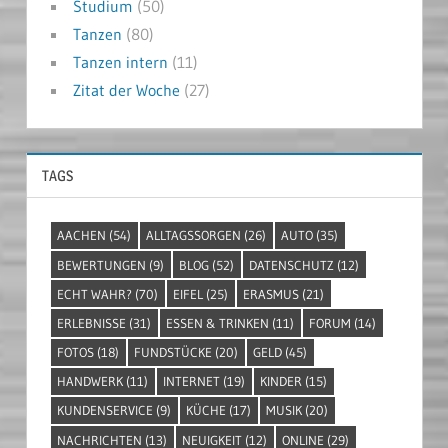
Studium
(50)
Tanzen
(80)
Tanzen intern
(11)
Zitat der Woche
(27)
TAGS
AACHEN
(54)
ALLTAGSSORGEN
(26)
AUTO
(35)
BEWERTUNGEN
(9)
BLOG
(52)
DATENSCHUTZ
(12)
ECHT WAHR?
(70)
EIFEL
(25)
ERASMUS
(21)
ERLEBNISSE
(31)
ESSEN & TRINKEN
(11)
FORUM
(14)
FOTOS
(18)
FUNDSTÜCKE
(20)
GELD
(45)
HANDWERK
(11)
INTERNET
(19)
KINDER
(15)
KUNDENSERVICE
(9)
KÜCHE
(17)
MUSIK
(20)
NACHRICHTEN
(13)
NEUIGKEIT
(12)
ONLINE
(29)