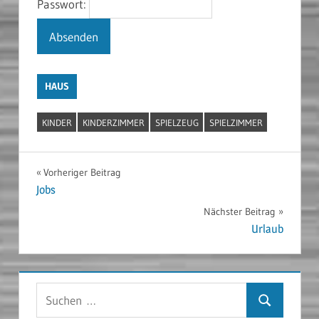
Passwort:
HAUS
KINDER
KINDERZIMMER
SPIELZEUG
SPIELZIMMER
Beitragsnavigation
Vorheriger Beitrag
Jobs
Nächster Beitrag
Urlaub
Suchen
Suchen
nach: