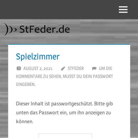
Zum
Inhalt
Menü
StFeder.de
springen
Spielzimmer
AUGUST 2, 2021
STFEDER
UM DIE
KOMMENTARE ZU SEHEN, MUSST DU DEIN PASSWORT
EINGEBEN.
Dieser Inhalt ist passwortgeschützt. Bitte gib
unten das Passwort ein, um ihn anzeigen zu
können.