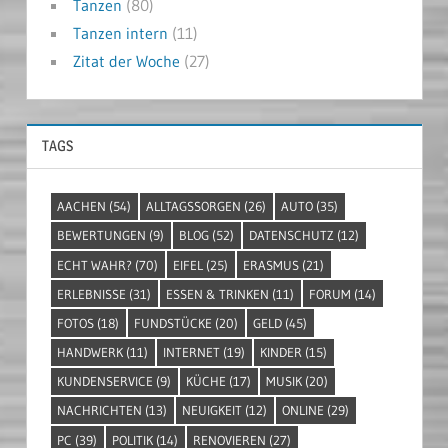
Tanzen
(80)
Tanzen intern
(11)
Zitat der Woche
(27)
TAGS
AACHEN
(54)
ALLTAGSSORGEN
(26)
AUTO
(35)
BEWERTUNGEN
(9)
BLOG
(52)
DATENSCHUTZ
(12)
ECHT WAHR?
(70)
EIFEL
(25)
ERASMUS
(21)
ERLEBNISSE
(31)
ESSEN & TRINKEN
(11)
FORUM
(14)
FOTOS
(18)
FUNDSTÜCKE
(20)
GELD
(45)
HANDWERK
(11)
INTERNET
(19)
KINDER
(15)
KUNDENSERVICE
(9)
KÜCHE
(17)
MUSIK
(20)
NACHRICHTEN
(13)
NEUIGKEIT
(12)
ONLINE
(29)
PC
(39)
POLITIK
(14)
RENOVIEREN
(27)