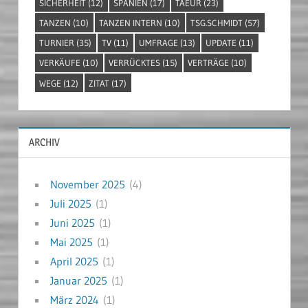
SICHERHEIT
(12)
SPANIEN
(17)
TAEUR
(23)
TANZEN
(10)
TANZEN INTERN
(10)
TSG.SCHMIDT
(57)
TURNIER
(35)
TV
(11)
UMFRAGE
(13)
UPDATE
(11)
VERKÄUFE
(10)
VERRÜCKTES
(15)
VERTRÄGE
(10)
WEGE
(12)
ZITAT
(17)
ARCHIV
November 2025
(4)
Juli 2025
(1)
Juni 2025
(1)
Mai 2025
(1)
April 2025
(1)
Januar 2025
(1)
März 2024
(1)