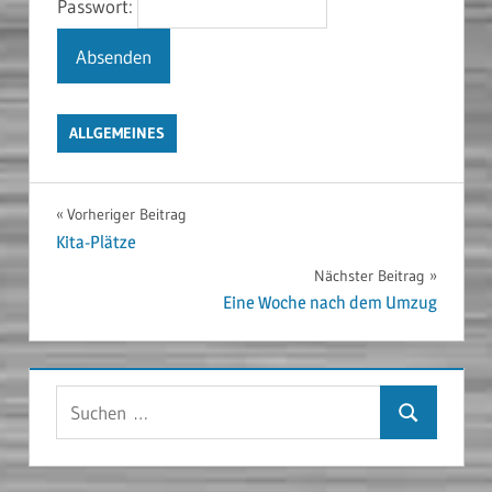
Passwort:
ALLGEMEINES
Beitragsnavigation
Vorheriger Beitrag
Kita-Plätze
Nächster Beitrag
Eine Woche nach dem Umzug
Suchen
Suchen
nach: