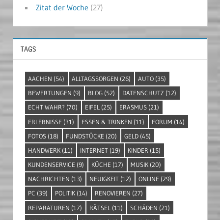
Zitat der Woche
(27)
TAGS
AACHEN
(54)
ALLTAGSSORGEN
(26)
AUTO
(35)
BEWERTUNGEN
(9)
BLOG
(52)
DATENSCHUTZ
(12)
ECHT WAHR?
(70)
EIFEL
(25)
ERASMUS
(21)
ERLEBNISSE
(31)
ESSEN & TRINKEN
(11)
FORUM
(14)
FOTOS
(18)
FUNDSTÜCKE
(20)
GELD
(45)
HANDWERK
(11)
INTERNET
(19)
KINDER
(15)
KUNDENSERVICE
(9)
KÜCHE
(17)
MUSIK
(20)
NACHRICHTEN
(13)
NEUIGKEIT
(12)
ONLINE
(29)
PC
(39)
POLITIK
(14)
RENOVIEREN
(27)
REPARATUREN
(17)
RÄTSEL
(11)
SCHÄDEN
(21)