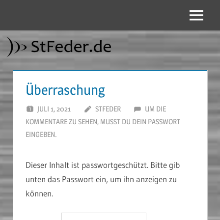
Zum
Inhalt
Menü
StFeder.de
springen
Überraschung
JULI 1, 2021
STFEDER
UM DIE
KOMMENTARE ZU SEHEN, MUSST DU DEIN PASSWORT
EINGEBEN.
Dieser Inhalt ist passwortgeschützt. Bitte gib
unten das Passwort ein, um ihn anzeigen zu
können.