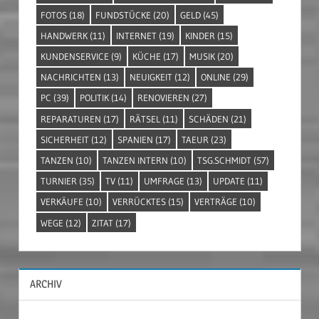
FOTOS
(18)
FUNDSTÜCKE
(20)
GELD
(45)
HANDWERK
(11)
INTERNET
(19)
KINDER
(15)
KUNDENSERVICE
(9)
KÜCHE
(17)
MUSIK
(20)
NACHRICHTEN
(13)
NEUIGKEIT
(12)
ONLINE
(29)
PC
(39)
POLITIK
(14)
RENOVIEREN
(27)
REPARATUREN
(17)
RÄTSEL
(11)
SCHÄDEN
(21)
SICHERHEIT
(12)
SPANIEN
(17)
TAEUR
(23)
TANZEN
(10)
TANZEN INTERN
(10)
TSG.SCHMIDT
(57)
TURNIER
(35)
TV
(11)
UMFRAGE
(13)
UPDATE
(11)
VERKÄUFE
(10)
VERRÜCKTES
(15)
VERTRÄGE
(10)
WEGE
(12)
ZITAT
(17)
ARCHIV