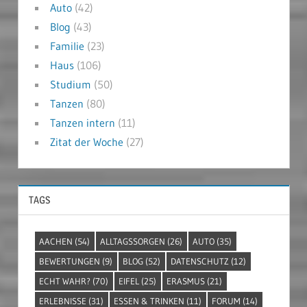
Auto
(42)
Blog
(43)
Familie
(23)
Haus
(106)
Studium
(50)
Tanzen
(80)
Tanzen intern
(11)
Zitat der Woche
(27)
TAGS
AACHEN
(54)
ALLTAGSSORGEN
(26)
AUTO
(35)
BEWERTUNGEN
(9)
BLOG
(52)
DATENSCHUTZ
(12)
ECHT WAHR?
(70)
EIFEL
(25)
ERASMUS
(21)
ERLEBNISSE
(31)
ESSEN & TRINKEN
(11)
FORUM
(14)