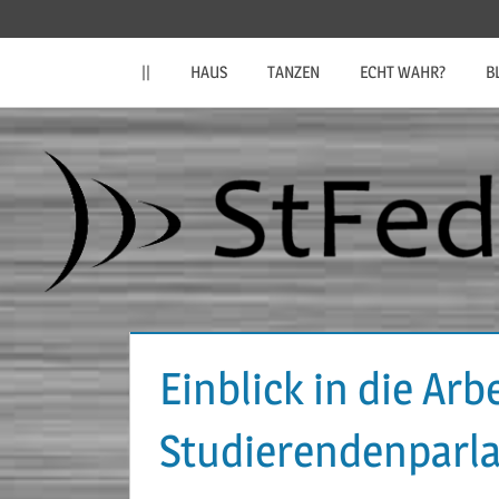
Zum
StFeder.de
Inhalt
||
HAUS
TANZEN
ECHT WAHR?
B
springen
Einblick in die Arb
Studierendenparl