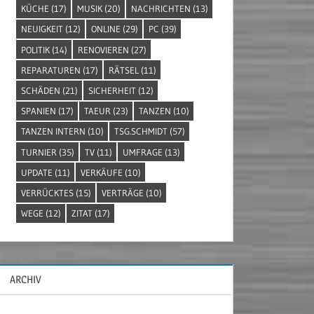
KÜCHE
(17)
MUSIK
(20)
NACHRICHTEN
(13)
NEUIGKEIT
(12)
ONLINE
(29)
PC
(39)
POLITIK
(14)
RENOVIEREN
(27)
REPARATUREN
(17)
RÄTSEL
(11)
SCHÄDEN
(21)
SICHERHEIT
(12)
SPANIEN
(17)
TAEUR
(23)
TANZEN
(10)
TANZEN INTERN
(10)
TSG.SCHMIDT
(57)
TURNIER
(35)
TV
(11)
UMFRAGE
(13)
UPDATE
(11)
VERKÄUFE
(10)
VERRÜCKTES
(15)
VERTRÄGE
(10)
WEGE
(12)
ZITAT
(17)
ARCHIV