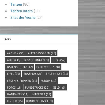
Tanzen
(80)
Tanzen intern
(11)
Zitat der Woche
(27)
TAGS
AACHEN
(54)
ALLTAGSSORGEN
(26)
AUTO
(35)
BEWERTUNGEN
(9)
BLOG
(52)
DATENSCHUTZ
(12)
ECHT WAHR?
(70)
EIFEL
(25)
ERASMUS
(21)
ERLEBNISSE
(31)
ESSEN & TRINKEN
(11)
FORUM
(14)
FOTOS
(18)
FUNDSTÜCKE
(20)
GELD
(45)
HANDWERK
(11)
INTERNET
(19)
KINDER
(15)
KUNDENSERVICE
(9)