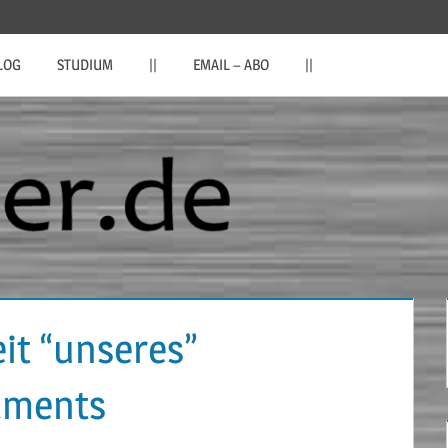
LOG
STUDIUM
||
EMAIL – ABO
||
eit “unseres”
aments