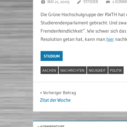
MAI 21, 2009
STFEDER
2 KOMM
Die Grüne Hochschulgruppe der RWTH hat 
Studierendenparlament gebracht. Und zwa
Fremdenfeindlichkeit”. Wie schwer sich da
Resolution getan hat, kann man
hier
nachl
STUDIUM
AACHEN
NACHRICHTEN
NEUIGKEIT
POLITIK
Beitragsnavigation
Vorheriger Beitrag
Zitat der Woche
2 KOMMENTARE