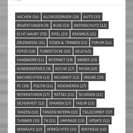
AACHEN
(54)
ALLTAGSSORGEN
(26)
AUTO
(35)
BEWERTUNGEN
(9)
BLOG
(52)
DATENSCHUTZ
(12)
ECHT WAHR?
(70)
EIFEL
(25)
ERASMUS
(21)
ERLEBNISSE
(31)
ESSEN & TRINKEN
(11)
FORUM
(14)
FOTOS
(18)
FUNDSTÜCKE
(20)
GELD
(45)
HANDWERK
(11)
INTERNET
(19)
KINDER
(15)
KUNDENSERVICE
(9)
KÜCHE
(17)
MUSIK
(20)
NACHRICHTEN
(13)
NEUIGKEIT
(12)
ONLINE
(29)
PC
(39)
POLITIK
(14)
RENOVIEREN
(27)
REPARATUREN
(17)
RÄTSEL
(11)
SCHÄDEN
(21)
SICHERHEIT
(12)
SPANIEN
(17)
TAEUR
(23)
TANZEN
(10)
TANZEN INTERN
(10)
TSG.SCHMIDT
(57)
TURNIER
(35)
TV
(11)
UMFRAGE
(13)
UPDATE
(11)
VERKÄUFE
(10)
VERRÜCKTES
(15)
VERTRÄGE
(10)