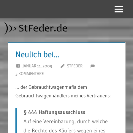
Zum
Inhalt
Menü
StFeder.de
springen
Neulich bei…
JANUAR 11, 2009
STFEDER
3 KOMMENTARE
…
der Gebrauchtwagenmafia
dem
Gebrauchtwagenhändlers meines Vertrauens:
§ 444 Haftungsausschluss
Auf eine Vereinbarung, durch welche
die Rechte des Käufers wegen eines