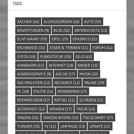
TAGS
AACHEN
(54)
ALLTAGSSORGEN
(26)
AUTO
(35)
BEWERTUNGEN
(9)
BLOG
(52)
DATENSCHUTZ
(12)
ECHT WAHR?
(70)
EIFEL
(25)
ERASMUS
(21)
ERLEBNISSE
(31)
ESSEN & TRINKEN
(11)
FORUM
(14)
FOTOS
(18)
FUNDSTÜCKE
(20)
GELD
(45)
HANDWERK
(11)
INTERNET
(19)
KINDER
(15)
KUNDENSERVICE
(9)
KÜCHE
(17)
MUSIK
(20)
NACHRICHTEN
(13)
NEUIGKEIT
(12)
ONLINE
(29)
PC
(39)
POLITIK
(14)
RENOVIEREN
(27)
REPARATUREN
(17)
RÄTSEL
(11)
SCHÄDEN
(21)
SICHERHEIT
(12)
SPANIEN
(17)
TAEUR
(23)
TANZEN
(10)
TANZEN INTERN
(10)
TSG.SCHMIDT
(57)
TURNIER
(35)
TV
(11)
UMFRAGE
(13)
UPDATE
(11)