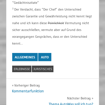
“Gedächtniszitate”
3
Der Verdacht, dass “Der Chef” den Unterschied
zwischen Garantie und Gewährleistung nicht kennt liegt
nahe und ich kann diese
Peinlichkeit
Vermutung nicht
sicher ausschließen, vermute aber auf Grund des
vorangegangen Gespräches, dass er den Unterschied
kennt…
ALLGEMEINES
AUTO
ERLEBNISSE
JURISTISCHES
Beitragsnavigation
Vorheriger Beitrag
Kommentarfunktion
Nächster Beitrag
Thema AutoWas soll ich tun?