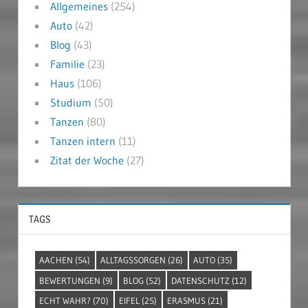
Allgemeines
(254)
Auto
(42)
Blog
(43)
Familie
(23)
Haus
(106)
Studium
(50)
Tanzen
(80)
Tanzen intern
(11)
Zitat der Woche
(27)
TAGS
AACHEN
(54)
ALLTAGSSORGEN
(26)
AUTO
(35)
BEWERTUNGEN
(9)
BLOG
(52)
DATENSCHUTZ
(12)
ECHT WAHR?
(70)
EIFEL
(25)
ERASMUS
(21)