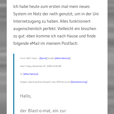
Ich habe heute zum ersten mal mein neues
System im Netz der rwth genutzt, um in der Uni
Internetzugang zu haben. Alles funktioniert
augenscheinlich perfekt. Vielleicht ein bisschen
zu gut: eben komme ich nach Hause und finde
folgende eMail im meinem Postfach:
From: NOC-Team –
[Name]
[mailto:
[eMail-Adresse]
]
Sent: Friday, November 07, 2008 10:00 AM
To:
[eMail-Adresse]
Subject: Sperrung Ihres Einwahl- bzw. VPN-Accounts
[Nutzerkennung]
Hallo,
der Blast-o-mat, ein zur