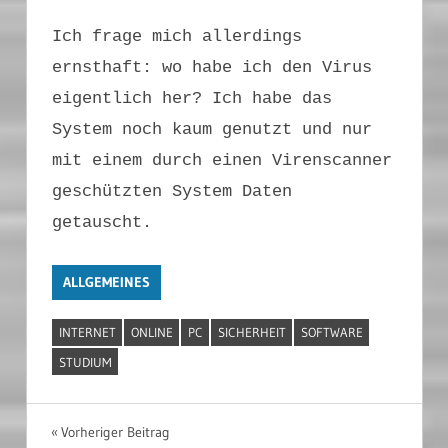
Ich frage mich allerdings
ernsthaft: wo habe ich den Virus
eigentlich her? Ich habe das
System noch kaum genutzt und nur
mit einem durch einen Virenscanner
geschützten System Daten
getauscht.
ALLGEMEINES
INTERNET
ONLINE
PC
SICHERHEIT
SOFTWARE
STUDIUM
Beitragsnavigation
Vorheriger Beitrag