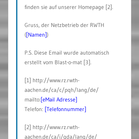
finden sie auf unserer Homepage [2].
Gruss, der Netzbetrieb der RWTH
(
[Namen]
)
P.S. Diese Email wurde automatisch
erstellt vom Blast-o-mat [3].
[1] http://www.rz.rwth-
aachen.de/ca/c/pqh/lang/de/
mailto:
[eMail Adresse]
Telefon:
[Telefonnummer]
[2] http://www.rz.rwth-
aachen.de/ca/i/qda/lang/de/