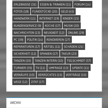
ERLEBNISSE
(31)
ESSEN & TRINKEN
(11)
FORUM
(14)
FOTOS
(18)
FUNDSTÜCKE
(20)
GELD
(45)
HANDWERK
(11)
INTERNET
(19)
KINDER
(15)
KUNDENSERVICE
(9)
KÜCHE
(17)
MUSIK
(20)
NACHRICHTEN
(13)
NEUIGKEIT
(12)
ONLINE
(29)
PC
(39)
POLITIK
(14)
RENOVIEREN
(27)
REPARATUREN
(17)
RÄTSEL
(11)
SCHÄDEN
(21)
SICHERHEIT
(12)
SPANIEN
(17)
TAEUR
(23)
TANZEN
(10)
TANZEN INTERN
(10)
TSG.SCHMIDT
(57)
TURNIER
(35)
TV
(11)
UMFRAGE
(13)
UPDATE
(11)
VERKÄUFE
(10)
VERRÜCKTES
(15)
VERTRÄGE
(10)
WEGE
(12)
ZITAT
(17)
ARCHIV