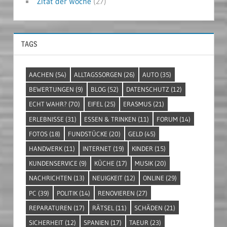
Zitat der Woche
(27)
TAGS
AACHEN
(54)
ALLTAGSSORGEN
(26)
AUTO
(35)
BEWERTUNGEN
(9)
BLOG
(52)
DATENSCHUTZ
(12)
ECHT WAHR?
(70)
EIFEL
(25)
ERASMUS
(21)
ERLEBNISSE
(31)
ESSEN & TRINKEN
(11)
FORUM
(14)
FOTOS
(18)
FUNDSTÜCKE
(20)
GELD
(45)
HANDWERK
(11)
INTERNET
(19)
KINDER
(15)
KUNDENSERVICE
(9)
KÜCHE
(17)
MUSIK
(20)
NACHRICHTEN
(13)
NEUIGKEIT
(12)
ONLINE
(29)
PC
(39)
POLITIK
(14)
RENOVIEREN
(27)
REPARATUREN
(17)
RÄTSEL
(11)
SCHÄDEN
(21)
SICHERHEIT
(12)
SPANIEN
(17)
TAEUR
(23)