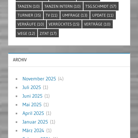
TANZEN
(10)
TANZEN INTERN
(10)
TSG.SCHMIDT
(57)
TURNIER
(35)
TV
(11)
UMFRAGE
(13)
UPDATE
(11)
VERKÄUFE
(10)
VERRÜCKTES
(15)
VERTRÄGE
(10)
WEGE
(12)
ZITAT
(17)
ARCHIV
November 2025
(4)
Juli 2025
(1)
Juni 2025
(1)
Mai 2025
(1)
April 2025
(1)
Januar 2025
(1)
März 2024
(1)