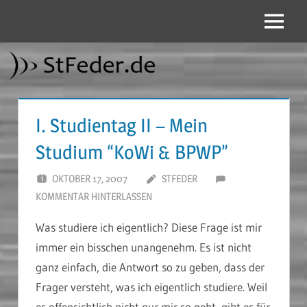
Zum
Inhalt
Menü
StFeder.de
springen
I. Studientag II – Mein
Studium “KoWi & BPWP”
OKTOBER 17, 2007
STFEDER
KOMMENTAR HINTERLASSEN
Was studiere ich eigentlich? Diese Frage ist mir
immer ein bisschen unangenehm. Es ist nicht
ganz einfach, die Antwort so zu geben, dass der
Frager versteht, was ich eigentlich studiere. Weil
es offensichtlich nicht nur mir so geht, gibt es für