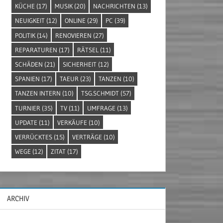
KÜCHE
(17)
MUSIK
(20)
NACHRICHTEN
(13)
NEUIGKEIT
(12)
ONLINE
(29)
PC
(39)
POLITIK
(14)
RENOVIEREN
(27)
REPARATUREN
(17)
RÄTSEL
(11)
SCHÄDEN
(21)
SICHERHEIT
(12)
SPANIEN
(17)
TAEUR
(23)
TANZEN
(10)
TANZEN INTERN
(10)
TSG.SCHMIDT
(57)
TURNIER
(35)
TV
(11)
UMFRAGE
(13)
UPDATE
(11)
VERKÄUFE
(10)
VERRÜCKTES
(15)
VERTRÄGE
(10)
WEGE
(12)
ZITAT
(17)
ARCHIV