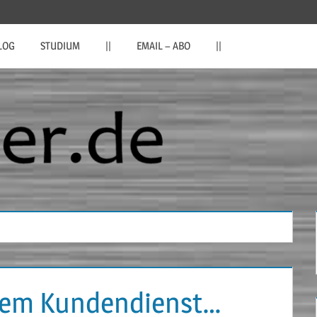
LOG
STUDIUM
||
EMAIL – ABO
||
dem Kundendienst…