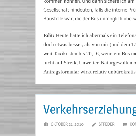
kommen können. Und dann sichere ich am be
Gesellschaft hindeuten, falls die interne P
Baustelle war, die der Bus unmöglich über
Edit:
Heute hatte ich abermals ein Telefona
doch etwas besser, als von mir (und dem 
weit Taxikosten bis 20,- €, wenn ein Bus 
nicht auf Streik, Unwetter, Naturgewalte
Antragsformular wirkt relativ unbürokrati
Verkehrserziehung
OKTOBER 21, 2010
STFEDER
KO