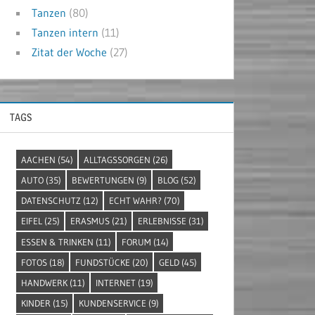
Tanzen
(80)
Tanzen intern
(11)
Zitat der Woche
(27)
TAGS
AACHEN
(54)
ALLTAGSSORGEN
(26)
AUTO
(35)
BEWERTUNGEN
(9)
BLOG
(52)
DATENSCHUTZ
(12)
ECHT WAHR?
(70)
EIFEL
(25)
ERASMUS
(21)
ERLEBNISSE
(31)
ESSEN & TRINKEN
(11)
FORUM
(14)
FOTOS
(18)
FUNDSTÜCKE
(20)
GELD
(45)
HANDWERK
(11)
INTERNET
(19)
KINDER
(15)
KUNDENSERVICE
(9)