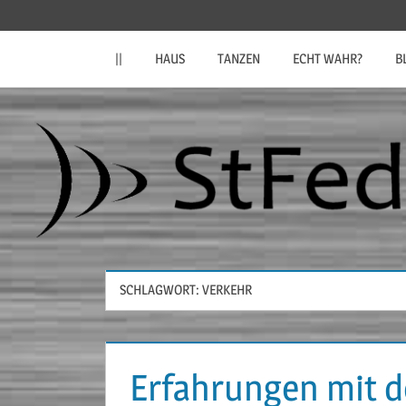
Zum
StFeder.de
Inhalt
||
HAUS
TANZEN
ECHT WAHR?
B
springen
SCHLAGWORT:
VERKEHR
Erfahrungen mit 