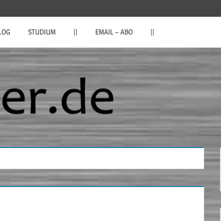
LOG
STUDIUM
||
EMAIL – ABO
||