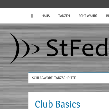
Zum
StFeder.de
Inhalt
||
HAUS
TANZEN
ECHT WAHR?
B
springen
SCHLAGWORT:
TANZSCHRITTE
Club Basics