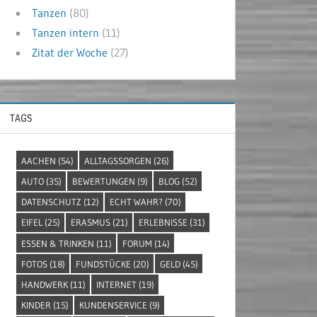
Tanzen
(80)
Tanzen intern
(11)
Zitat der Woche
(27)
TAGS
AACHEN
(54)
ALLTAGSSORGEN
(26)
AUTO
(35)
BEWERTUNGEN
(9)
BLOG
(52)
DATENSCHUTZ
(12)
ECHT WAHR?
(70)
EIFEL
(25)
ERASMUS
(21)
ERLEBNISSE
(31)
ESSEN & TRINKEN
(11)
FORUM
(14)
FOTOS
(18)
FUNDSTÜCKE
(20)
GELD
(45)
HANDWERK
(11)
INTERNET
(19)
KINDER
(15)
KUNDENSERVICE
(9)