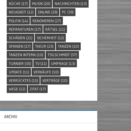
KÜCHE
(17)
MUSIK
(20)
NACHRICHTEN
(13)
NEUIGKEIT
(12)
ONLINE
(29)
PC
(39)
POLITIK
(14)
RENOVIEREN
(27)
REPARATUREN
(17)
RÄTSEL
(11)
SCHÄDEN
(21)
SICHERHEIT
(12)
SPANIEN
(17)
TAEUR
(23)
TANZEN
(10)
TANZEN INTERN
(10)
TSG.SCHMIDT
(57)
TURNIER
(35)
TV
(11)
UMFRAGE
(13)
UPDATE
(11)
VERKÄUFE
(10)
VERRÜCKTES
(15)
VERTRÄGE
(10)
WEGE
(12)
ZITAT
(17)
ARCHIV