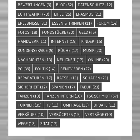
BEWERTUNGEN
(9)
BLOG
(52)
DATENSCHUTZ
(12)
ECHT WAHR?
(70)
EIFEL
(25)
ERASMUS
(21)
ERLEBNISSE
(31)
ESSEN & TRINKEN
(11)
FORUM
(14)
FOTOS
(18)
FUNDSTÜCKE
(20)
GELD
(45)
HANDWERK
(11)
INTERNET
(19)
KINDER
(15)
KUNDENSERVICE
(9)
KÜCHE
(17)
MUSIK
(20)
NACHRICHTEN
(13)
NEUIGKEIT
(12)
ONLINE
(29)
PC
(39)
POLITIK
(14)
RENOVIEREN
(27)
REPARATUREN
(17)
RÄTSEL
(11)
SCHÄDEN
(21)
SICHERHEIT
(12)
SPANIEN
(17)
TAEUR
(23)
TANZEN
(10)
TANZEN INTERN
(10)
TSG.SCHMIDT
(57)
TURNIER
(35)
TV
(11)
UMFRAGE
(13)
UPDATE
(11)
VERKÄUFE
(10)
VERRÜCKTES
(15)
VERTRÄGE
(10)
WEGE
(12)
ZITAT
(17)