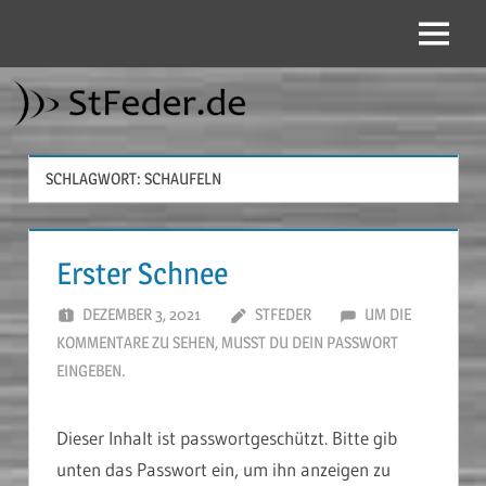
Zum
Inhalt
Menü
StFeder.de
springen
SCHLAGWORT:
SCHAUFELN
Erster Schnee
DEZEMBER 3, 2021
STFEDER
UM DIE
KOMMENTARE ZU SEHEN, MUSST DU DEIN PASSWORT
EINGEBEN.
Dieser Inhalt ist passwortgeschützt. Bitte gib
unten das Passwort ein, um ihn anzeigen zu