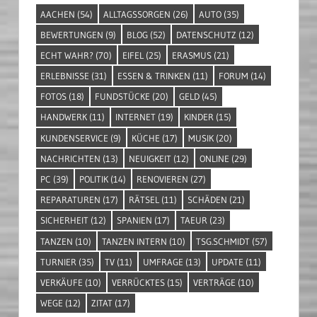
AACHEN
(54)
ALLTAGSSORGEN
(26)
AUTO
(35)
BEWERTUNGEN
(9)
BLOG
(52)
DATENSCHUTZ
(12)
ECHT WAHR?
(70)
EIFEL
(25)
ERASMUS
(21)
ERLEBNISSE
(31)
ESSEN & TRINKEN
(11)
FORUM
(14)
FOTOS
(18)
FUNDSTÜCKE
(20)
GELD
(45)
HANDWERK
(11)
INTERNET
(19)
KINDER
(15)
KUNDENSERVICE
(9)
KÜCHE
(17)
MUSIK
(20)
NACHRICHTEN
(13)
NEUIGKEIT
(12)
ONLINE
(29)
PC
(39)
POLITIK
(14)
RENOVIEREN
(27)
REPARATUREN
(17)
RÄTSEL
(11)
SCHÄDEN
(21)
SICHERHEIT
(12)
SPANIEN
(17)
TAEUR
(23)
TANZEN
(10)
TANZEN INTERN
(10)
TSG.SCHMIDT
(57)
TURNIER
(35)
TV
(11)
UMFRAGE
(13)
UPDATE
(11)
VERKÄUFE
(10)
VERRÜCKTES
(15)
VERTRÄGE
(10)
WEGE
(12)
ZITAT
(17)