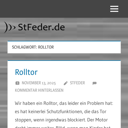
Zum
Inhalt
Menü
StFeder.de
springen
SCHLAGWORT:
ROLLTOR
Rolltor
NOVEMBER 13, 2025
STFEDER
KOMMENTAR HINTERLASSEN
Wir haben ein Rolltor, das leider ein Problem hat:
es hat keinerlei Schutzfunktionen, die das Tor
stoppen, wenn irgendwas blockiert. Der Motor
dreht immer weiter. Blöd, wenn man Kinder hat,