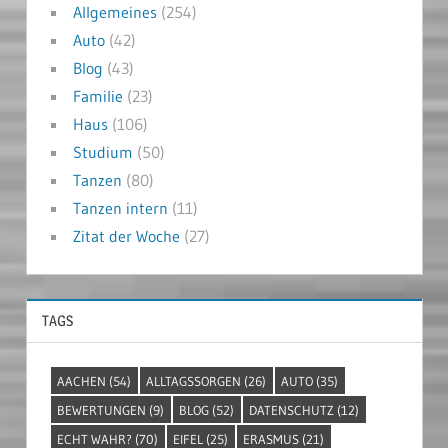
Allgemeines
(254)
Auto
(42)
Blog
(43)
Familie
(23)
Haus
(106)
Studium
(50)
Tanzen
(80)
Tanzen intern
(11)
Zitat der Woche
(27)
TAGS
AACHEN
(54)
ALLTAGSSORGEN
(26)
AUTO
(35)
BEWERTUNGEN
(9)
BLOG
(52)
DATENSCHUTZ
(12)
ECHT WAHR?
(70)
EIFEL
(25)
ERASMUS
(21)