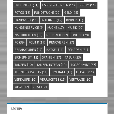
ERLEBNISSE
(31)
ESSEN & TRINKEN
(11)
FORUM
(14)
FOTOS
(18)
FUNDSTÜCKE
(20)
GELD
(45)
HANDWERK
(11)
INTERNET
(19)
KINDER
(15)
KUNDENSERVICE
(9)
KÜCHE
(17)
MUSIK
(20)
NACHRICHTEN
(13)
NEUIGKEIT
(12)
ONLINE
(29)
PC
(39)
POLITIK
(14)
RENOVIEREN
(27)
REPARATUREN
(17)
RÄTSEL
(11)
SCHÄDEN
(21)
SICHERHEIT
(12)
SPANIEN
(17)
TAEUR
(23)
TANZEN
(10)
TANZEN INTERN
(10)
TSG.SCHMIDT
(57)
TURNIER
(35)
TV
(11)
UMFRAGE
(13)
UPDATE
(11)
VERKÄUFE
(10)
VERRÜCKTES
(15)
VERTRÄGE
(10)
WEGE
(12)
ZITAT
(17)
ARCHIV