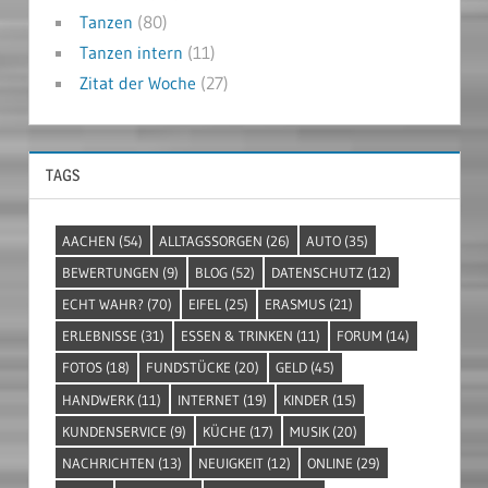
Tanzen
(80)
Tanzen intern
(11)
Zitat der Woche
(27)
TAGS
AACHEN
(54)
ALLTAGSSORGEN
(26)
AUTO
(35)
BEWERTUNGEN
(9)
BLOG
(52)
DATENSCHUTZ
(12)
ECHT WAHR?
(70)
EIFEL
(25)
ERASMUS
(21)
ERLEBNISSE
(31)
ESSEN & TRINKEN
(11)
FORUM
(14)
FOTOS
(18)
FUNDSTÜCKE
(20)
GELD
(45)
HANDWERK
(11)
INTERNET
(19)
KINDER
(15)
KUNDENSERVICE
(9)
KÜCHE
(17)
MUSIK
(20)
NACHRICHTEN
(13)
NEUIGKEIT
(12)
ONLINE
(29)