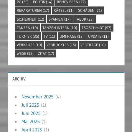
PC
(39)
POLITIK
(14)
RENOVIEREN
(27)
REPARATUREN
(17)
RÄTSEL
(11)
SCHÄDEN
(21)
SICHERHEIT
(12)
SPANIEN
(17)
TAEUR
(23)
TANZEN
(10)
TANZEN INTERN
(10)
TSG.SCHMIDT
(57)
TURNIER
(35)
TV
(11)
UMFRAGE
(13)
UPDATE
(11)
VERKÄUFE
(10)
VERRÜCKTES
(15)
VERTRÄGE
(10)
WEGE
(12)
ZITAT
(17)
ARCHIV
November 2025
(4)
Juli 2025
(1)
Juni 2025
(1)
Mai 2025
(1)
April 2025
(1)