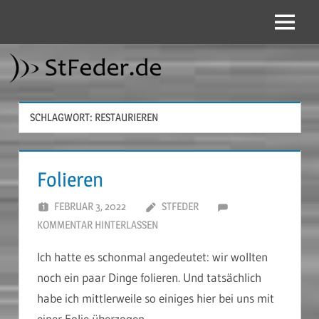
Zum
Inhalt
Menü
StFeder.de
springen
SCHLAGWORT:
RESTAURIEREN
Folieren
FEBRUAR 3, 2022
STFEDER
KOMMENTAR HINTERLASSEN
Ich hatte es schonmal angedeutet: wir wollten
noch ein paar Dinge folieren. Und tatsächlich
habe ich mittlerweile so einiges hier bei uns mit
einer Folie überzogen.