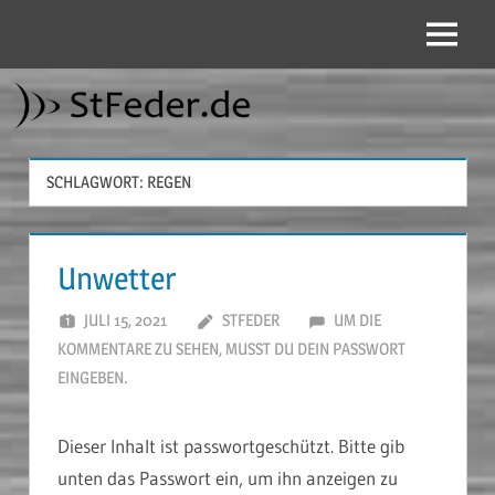
Zum
Inhalt
Menü
StFeder.de
springen
SCHLAGWORT:
REGEN
Unwetter
JULI 15, 2021
STFEDER
UM DIE
KOMMENTARE ZU SEHEN, MUSST DU DEIN PASSWORT
EINGEBEN.
Dieser Inhalt ist passwortgeschützt. Bitte gib
unten das Passwort ein, um ihn anzeigen zu