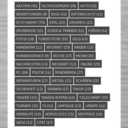
AACHEN
(54)
ALLTAGSSORGEN
(26)
AUTO
(35)
BEWERTUNGEN
(9)
BLOG
(52)
DATENSCHUTZ
(12)
ECHT WAHR?
(70)
EIFEL
(25)
ERASMUS
(21)
ERLEBNISSE
(31)
ESSEN & TRINKEN
(11)
FORUM
(14)
FOTOS
(18)
FUNDSTÜCKE
(20)
GELD
(45)
HANDWERK
(11)
INTERNET
(19)
KINDER
(15)
KUNDENSERVICE
(9)
KÜCHE
(17)
MUSIK
(20)
NACHRICHTEN
(13)
NEUIGKEIT
(12)
ONLINE
(29)
PC
(39)
POLITIK
(14)
RENOVIEREN
(27)
REPARATUREN
(17)
RÄTSEL
(11)
SCHÄDEN
(21)
SICHERHEIT
(12)
SPANIEN
(17)
TAEUR
(23)
TANZEN
(10)
TANZEN INTERN
(10)
TSG.SCHMIDT
(57)
TURNIER
(35)
TV
(11)
UMFRAGE
(13)
UPDATE
(11)
VERKÄUFE
(10)
VERRÜCKTES
(15)
VERTRÄGE
(10)
WEGE
(12)
ZITAT
(17)