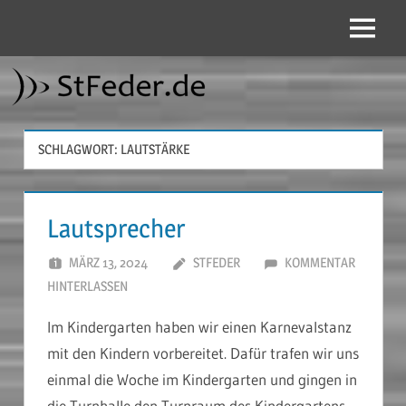
Zum
Inhalt
Menü
StFeder.de
springen
SCHLAGWORT:
LAUTSTÄRKE
Lautsprecher
MÄRZ 13, 2024
STFEDER
KOMMENTAR
HINTERLASSEN
Im Kindergarten haben wir einen Karnevalstanz
mit den Kindern vorbereitet. Dafür trafen wir uns
einmal die Woche im Kindergarten und gingen in
die Turnhalle
den Turnraum des Kindergartens