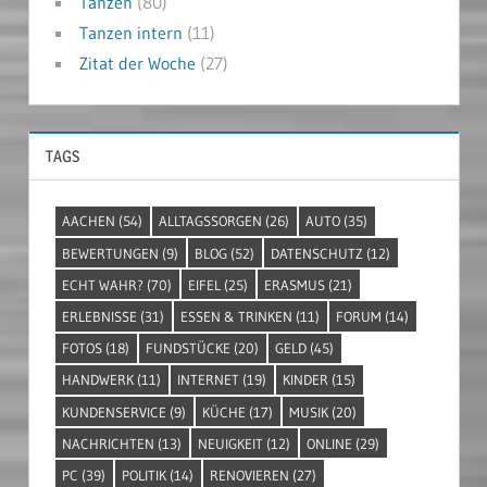
Tanzen
(80)
Tanzen intern
(11)
Zitat der Woche
(27)
TAGS
AACHEN
(54)
ALLTAGSSORGEN
(26)
AUTO
(35)
BEWERTUNGEN
(9)
BLOG
(52)
DATENSCHUTZ
(12)
ECHT WAHR?
(70)
EIFEL
(25)
ERASMUS
(21)
ERLEBNISSE
(31)
ESSEN & TRINKEN
(11)
FORUM
(14)
FOTOS
(18)
FUNDSTÜCKE
(20)
GELD
(45)
HANDWERK
(11)
INTERNET
(19)
KINDER
(15)
KUNDENSERVICE
(9)
KÜCHE
(17)
MUSIK
(20)
NACHRICHTEN
(13)
NEUIGKEIT
(12)
ONLINE
(29)
PC
(39)
POLITIK
(14)
RENOVIEREN
(27)