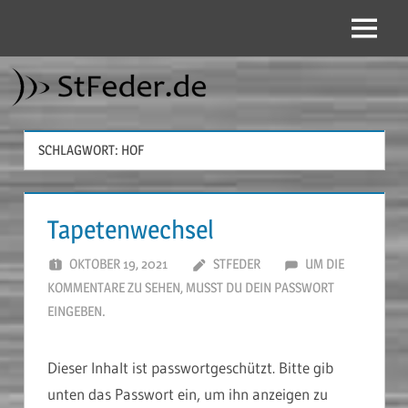
Zum
Inhalt
Menü
StFeder.de
springen
SCHLAGWORT:
HOF
Tapetenwechsel
OKTOBER 19, 2021
STFEDER
UM DIE
KOMMENTARE ZU SEHEN, MUSST DU DEIN PASSWORT
EINGEBEN.
Dieser Inhalt ist passwortgeschützt. Bitte gib
unten das Passwort ein, um ihn anzeigen zu