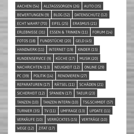
AACHEN
(54)
ALLTAGSSORGEN
(26)
AUTO
(35)
BEWERTUNGEN
(9)
BLOG
(52)
DATENSCHUTZ
(12)
ECHT WAHR?
(70)
EIFEL
(25)
ERASMUS
(21)
ERLEBNISSE
(31)
ESSEN & TRINKEN
(11)
FORUM
(14)
FOTOS
(18)
FUNDSTÜCKE
(20)
GELD
(45)
HANDWERK
(11)
INTERNET
(19)
KINDER
(15)
KUNDENSERVICE
(9)
KÜCHE
(17)
MUSIK
(20)
NACHRICHTEN
(13)
NEUIGKEIT
(12)
ONLINE
(29)
PC
(39)
POLITIK
(14)
RENOVIEREN
(27)
REPARATUREN
(17)
RÄTSEL
(11)
SCHÄDEN
(21)
SICHERHEIT
(12)
SPANIEN
(17)
TAEUR
(23)
TANZEN
(10)
TANZEN INTERN
(10)
TSG.SCHMIDT
(57)
TURNIER
(35)
TV
(11)
UMFRAGE
(13)
UPDATE
(11)
VERKÄUFE
(10)
VERRÜCKTES
(15)
VERTRÄGE
(10)
WEGE
(12)
ZITAT
(17)