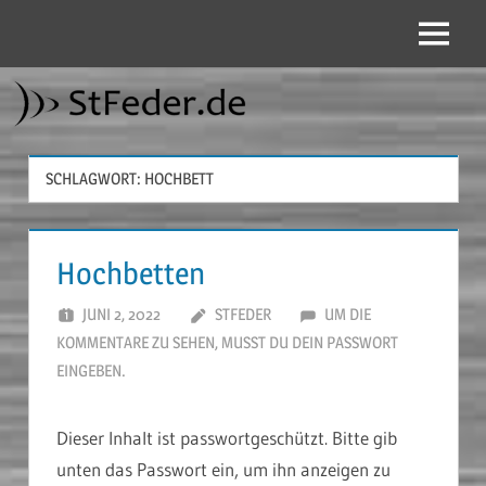
Zum
Inhalt
Menü
StFeder.de
springen
SCHLAGWORT:
HOCHBETT
Hochbetten
JUNI 2, 2022
STFEDER
UM DIE
KOMMENTARE ZU SEHEN, MUSST DU DEIN PASSWORT
EINGEBEN.
Dieser Inhalt ist passwortgeschützt. Bitte gib
unten das Passwort ein, um ihn anzeigen zu