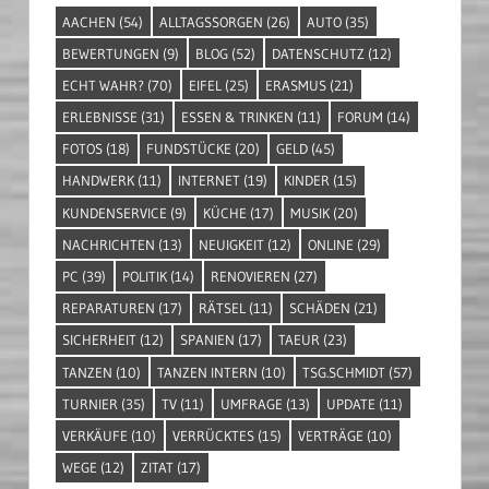
AACHEN
(54)
ALLTAGSSORGEN
(26)
AUTO
(35)
BEWERTUNGEN
(9)
BLOG
(52)
DATENSCHUTZ
(12)
ECHT WAHR?
(70)
EIFEL
(25)
ERASMUS
(21)
ERLEBNISSE
(31)
ESSEN & TRINKEN
(11)
FORUM
(14)
FOTOS
(18)
FUNDSTÜCKE
(20)
GELD
(45)
HANDWERK
(11)
INTERNET
(19)
KINDER
(15)
KUNDENSERVICE
(9)
KÜCHE
(17)
MUSIK
(20)
NACHRICHTEN
(13)
NEUIGKEIT
(12)
ONLINE
(29)
PC
(39)
POLITIK
(14)
RENOVIEREN
(27)
REPARATUREN
(17)
RÄTSEL
(11)
SCHÄDEN
(21)
SICHERHEIT
(12)
SPANIEN
(17)
TAEUR
(23)
TANZEN
(10)
TANZEN INTERN
(10)
TSG.SCHMIDT
(57)
TURNIER
(35)
TV
(11)
UMFRAGE
(13)
UPDATE
(11)
VERKÄUFE
(10)
VERRÜCKTES
(15)
VERTRÄGE
(10)
WEGE
(12)
ZITAT
(17)