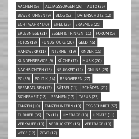
AACHEN
(54)
ALLTAGSSORGEN
(26)
AUTO
(35)
BEWERTUNGEN
(9)
BLOG
(52)
DATENSCHUTZ
(12)
ECHT WAHR?
(70)
EIFEL
(25)
ERASMUS
(21)
ERLEBNISSE
(31)
ESSEN & TRINKEN
(11)
FORUM
(14)
FOTOS
(18)
FUNDSTÜCKE
(20)
GELD
(45)
HANDWERK
(11)
INTERNET
(19)
KINDER
(15)
KUNDENSERVICE
(9)
KÜCHE
(17)
MUSIK
(20)
NACHRICHTEN
(13)
NEUIGKEIT
(12)
ONLINE
(29)
PC
(39)
POLITIK
(14)
RENOVIEREN
(27)
REPARATUREN
(17)
RÄTSEL
(11)
SCHÄDEN
(21)
SICHERHEIT
(12)
SPANIEN
(17)
TAEUR
(23)
TANZEN
(10)
TANZEN INTERN
(10)
TSG.SCHMIDT
(57)
TURNIER
(35)
TV
(11)
UMFRAGE
(13)
UPDATE
(11)
VERKÄUFE
(10)
VERRÜCKTES
(15)
VERTRÄGE
(10)
WEGE
(12)
ZITAT
(17)