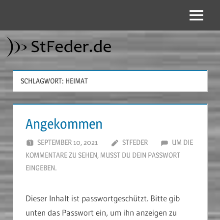
Zum
Inhalt
Menü
StFeder.de
springen
SCHLAGWORT:
HEIMAT
Angekommen
SEPTEMBER 10, 2021
STFEDER
UM DIE
KOMMENTARE ZU SEHEN, MUSST DU DEIN PASSWORT
EINGEBEN.
Dieser Inhalt ist passwortgeschützt. Bitte gib
unten das Passwort ein, um ihn anzeigen zu