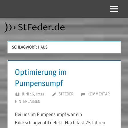
Zum
Inhalt
Menü
StFeder.de
springen
SCHLAGWORT:
HAUS
Optimierung im
Pumpensumpf
JUNI 16, 2025
STFEDER
KOMMENTAR
HINTERLASSEN
Bei uns im Pumpensumpf war ein
Rückschlagventil defekt. Nach fast 25 Jahren