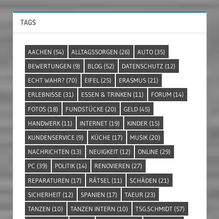
TAGS
AACHEN
(54)
ALLTAGSSORGEN
(26)
AUTO
(35)
BEWERTUNGEN
(9)
BLOG
(52)
DATENSCHUTZ
(12)
ECHT WAHR?
(70)
EIFEL
(25)
ERASMUS
(21)
ERLEBNISSE
(31)
ESSEN & TRINKEN
(11)
FORUM
(14)
FOTOS
(18)
FUNDSTÜCKE
(20)
GELD
(45)
HANDWERK
(11)
INTERNET
(19)
KINDER
(15)
KUNDENSERVICE
(9)
KÜCHE
(17)
MUSIK
(20)
NACHRICHTEN
(13)
NEUIGKEIT
(12)
ONLINE
(29)
PC
(39)
POLITIK
(14)
RENOVIEREN
(27)
REPARATUREN
(17)
RÄTSEL
(11)
SCHÄDEN
(21)
SICHERHEIT
(12)
SPANIEN
(17)
TAEUR
(23)
TANZEN
(10)
TANZEN INTERN
(10)
TSG.SCHMIDT
(57)