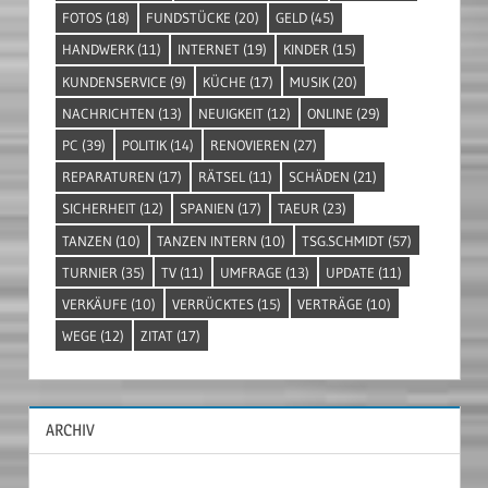
FOTOS
(18)
FUNDSTÜCKE
(20)
GELD
(45)
HANDWERK
(11)
INTERNET
(19)
KINDER
(15)
KUNDENSERVICE
(9)
KÜCHE
(17)
MUSIK
(20)
NACHRICHTEN
(13)
NEUIGKEIT
(12)
ONLINE
(29)
PC
(39)
POLITIK
(14)
RENOVIEREN
(27)
REPARATUREN
(17)
RÄTSEL
(11)
SCHÄDEN
(21)
SICHERHEIT
(12)
SPANIEN
(17)
TAEUR
(23)
TANZEN
(10)
TANZEN INTERN
(10)
TSG.SCHMIDT
(57)
TURNIER
(35)
TV
(11)
UMFRAGE
(13)
UPDATE
(11)
VERKÄUFE
(10)
VERRÜCKTES
(15)
VERTRÄGE
(10)
WEGE
(12)
ZITAT
(17)
ARCHIV