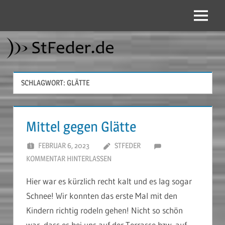
Zum
Inhalt
Menü
StFeder.de
springen
SCHLAGWORT:
GLÄTTE
Mittel gegen Glätte
FEBRUAR 6, 2023
STFEDER
KOMMENTAR HINTERLASSEN
Hier war es kürzlich recht kalt und es lag sogar
Schnee! Wir konnten das erste Mal mit den
Kindern richtig rodeln gehen! Nicht so schön
war, dass es bei uns auf der Terrasse bzw. auf