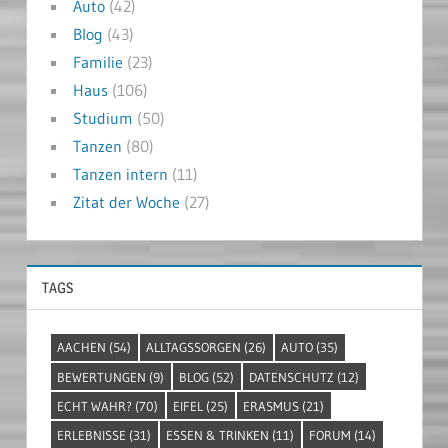
Auto
(42)
Blog
(43)
Familie
(23)
Haus
(106)
Studium
(50)
Tanzen
(80)
Tanzen intern
(11)
Zitat der Woche
(27)
TAGS
AACHEN
(54)
ALLTAGSSORGEN
(26)
AUTO
(35)
BEWERTUNGEN
(9)
BLOG
(52)
DATENSCHUTZ
(12)
ECHT WAHR?
(70)
EIFEL
(25)
ERASMUS
(21)
ERLEBNISSE
(31)
ESSEN & TRINKEN
(11)
FORUM
(14)