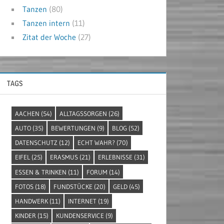
Tanzen
(80)
Tanzen intern
(11)
Zitat der Woche
(27)
TAGS
AACHEN
(54)
ALLTAGSSORGEN
(26)
AUTO
(35)
BEWERTUNGEN
(9)
BLOG
(52)
DATENSCHUTZ
(12)
ECHT WAHR?
(70)
EIFEL
(25)
ERASMUS
(21)
ERLEBNISSE
(31)
ESSEN & TRINKEN
(11)
FORUM
(14)
FOTOS
(18)
FUNDSTÜCKE
(20)
GELD
(45)
HANDWERK
(11)
INTERNET
(19)
KINDER
(15)
KUNDENSERVICE
(9)