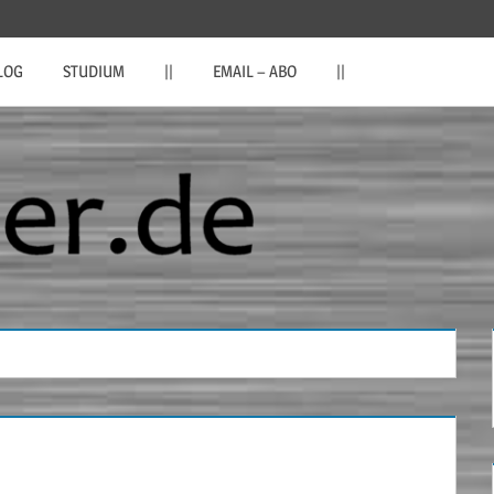
LOG
STUDIUM
||
EMAIL – ABO
||