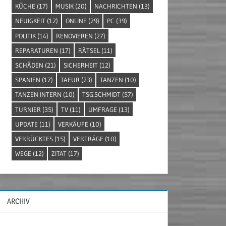
KÜCHE
(17)
MUSIK
(20)
NACHRICHTEN
(13)
NEUIGKEIT
(12)
ONLINE
(29)
PC
(39)
POLITIK
(14)
RENOVIEREN
(27)
REPARATUREN
(17)
RÄTSEL
(11)
SCHÄDEN
(21)
SICHERHEIT
(12)
SPANIEN
(17)
TAEUR
(23)
TANZEN
(10)
TANZEN INTERN
(10)
TSG.SCHMIDT
(57)
TURNIER
(35)
TV
(11)
UMFRAGE
(13)
UPDATE
(11)
VERKÄUFE
(10)
VERRÜCKTES
(15)
VERTRÄGE
(10)
WEGE
(12)
ZITAT
(17)
ARCHIV