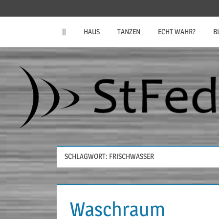
Zum
StFeder.de
Inhalt
||
HAUS
TANZEN
ECHT WAHR?
B
springen
SCHLAGWORT:
FRISCHWASSER
Waschraum