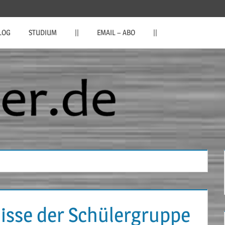
LOG
STUDIUM
||
EMAIL – ABO
||
isse der Schülergruppe