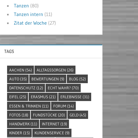
Tanzen
(80)
Tanzen intern
(11)
Zitat der Woche
(27)
TAGS
AACHEN
(54)
ALLTAGSSORGEN
(26)
AUTO
(35)
BEWERTUNGEN
(9)
BLOG
(52)
DATENSCHUTZ
(12)
ECHT WAHR?
(70)
EIFEL
(25)
ERASMUS
(21)
ERLEBNISSE
(31)
ESSEN & TRINKEN
(11)
FORUM
(14)
FOTOS
(18)
FUNDSTÜCKE
(20)
GELD
(45)
HANDWERK
(11)
INTERNET
(19)
KINDER
(15)
KUNDENSERVICE
(9)