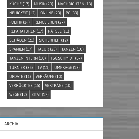
KÜCHE
(17)
MUSIK
(20)
NACHRICHTEN
(13)
NEUIGKEIT
(12)
ONLINE
(29)
PC
(39)
POLITIK
(14)
RENOVIEREN
(27)
REPARATUREN
(17)
RÄTSEL
(11)
SCHÄDEN
(21)
SICHERHEIT
(12)
SPANIEN
(17)
TAEUR
(23)
TANZEN
(10)
TANZEN INTERN
(10)
TSG.SCHMIDT
(57)
TURNIER
(35)
TV
(11)
UMFRAGE
(13)
UPDATE
(11)
VERKÄUFE
(10)
VERRÜCKTES
(15)
VERTRÄGE
(10)
WEGE
(12)
ZITAT
(17)
ARCHIV