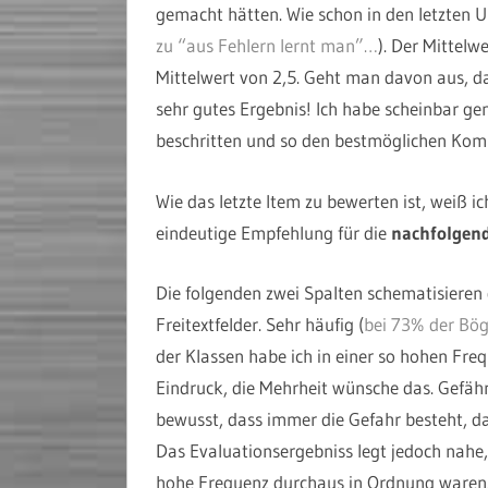
gemacht hätten. Wie schon in den letzten Um
zu “aus Fehlern lernt man”…
). Der Mittelw
Mittelwert von 2,5. Geht man davon aus, dass
sehr gutes Ergebnis! Ich habe scheinbar g
beschritten und so den bestmöglichen Kom
Wie das letzte Item zu bewerten ist, weiß ic
eindeutige Empfehlung für die
nachfolgend
Die folgenden zwei Spalten schematisieren
Freitextfelder. Sehr häufig (
bei 73% der Bö
der Klassen habe ich in einer so hohen Fre
Eindruck, die Mehrheit wünsche das. Gefährl
bewusst, dass immer die Gefahr besteht, da
Das Evaluationsergebniss legt jedoch nahe,
hohe Frequenz durchaus in Ordnung waren. In