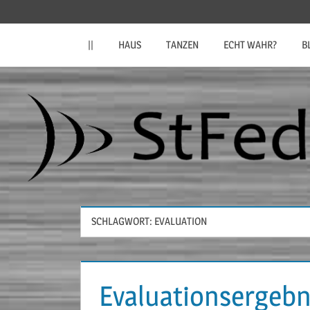
Zum
StFeder.de
Inhalt
||
HAUS
TANZEN
ECHT WAHR?
B
springen
SCHLAGWORT:
EVALUATION
Evaluationsergebn