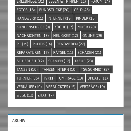
ERLEBNISSE
(31)
ESSEN & TRINKEN
(11)
FORUM
(14)
FOTOS
(18)
FUNDSTÜCKE
(20)
GELD
(45)
HANDWERK
(11)
INTERNET
(19)
KINDER
(15)
KUNDENSERVICE
(9)
KÜCHE
(17)
MUSIK
(20)
NACHRICHTEN
(13)
NEUIGKEIT
(12)
ONLINE
(29)
PC
(39)
POLITIK
(14)
RENOVIEREN
(27)
REPARATUREN
(17)
RÄTSEL
(11)
SCHÄDEN
(21)
SICHERHEIT
(12)
SPANIEN
(17)
TAEUR
(23)
TANZEN
(10)
TANZEN INTERN
(10)
TSG.SCHMIDT
(57)
TURNIER
(35)
TV
(11)
UMFRAGE
(13)
UPDATE
(11)
VERKÄUFE
(10)
VERRÜCKTES
(15)
VERTRÄGE
(10)
WEGE
(12)
ZITAT
(17)
ARCHIV