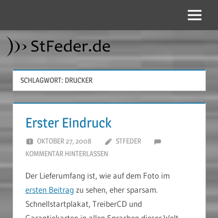
Zum
Inhalt
Menü
StFeder.de
springen
SCHLAGWORT:
DRUCKER
Erster Eindruck
OKTOBER 27, 2008
STFEDER
KOMMENTAR HINTERLASSEN
Der Lieferumfang ist, wie auf dem Foto im
ersten Beitrag
zu sehen, eher sparsam.
Schnellstartplakat, TreiberCD und
Garantiekarten in allen Sprachen dieser Welt