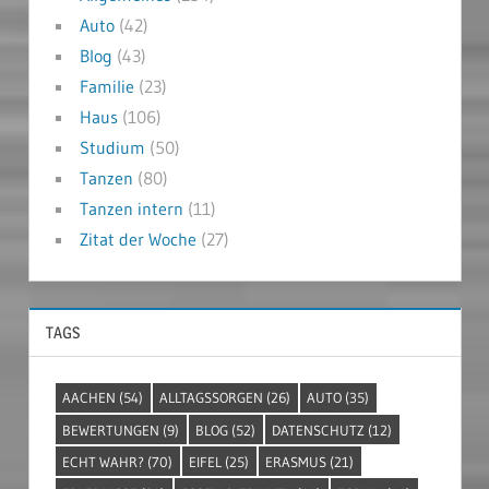
Auto
(42)
Blog
(43)
Familie
(23)
Haus
(106)
Studium
(50)
Tanzen
(80)
Tanzen intern
(11)
Zitat der Woche
(27)
TAGS
AACHEN
(54)
ALLTAGSSORGEN
(26)
AUTO
(35)
BEWERTUNGEN
(9)
BLOG
(52)
DATENSCHUTZ
(12)
ECHT WAHR?
(70)
EIFEL
(25)
ERASMUS
(21)