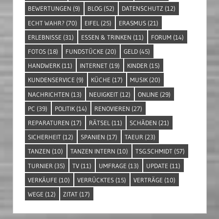
BEWERTUNGEN
(9)
BLOG
(52)
DATENSCHUTZ
(12)
ECHT WAHR?
(70)
EIFEL
(25)
ERASMUS
(21)
ERLEBNISSE
(31)
ESSEN & TRINKEN
(11)
FORUM
(14)
FOTOS
(18)
FUNDSTÜCKE
(20)
GELD
(45)
HANDWERK
(11)
INTERNET
(19)
KINDER
(15)
KUNDENSERVICE
(9)
KÜCHE
(17)
MUSIK
(20)
NACHRICHTEN
(13)
NEUIGKEIT
(12)
ONLINE
(29)
PC
(39)
POLITIK
(14)
RENOVIEREN
(27)
REPARATUREN
(17)
RÄTSEL
(11)
SCHÄDEN
(21)
SICHERHEIT
(12)
SPANIEN
(17)
TAEUR
(23)
TANZEN
(10)
TANZEN INTERN
(10)
TSG.SCHMIDT
(57)
TURNIER
(35)
TV
(11)
UMFRAGE
(13)
UPDATE
(11)
VERKÄUFE
(10)
VERRÜCKTES
(15)
VERTRÄGE
(10)
WEGE
(12)
ZITAT
(17)