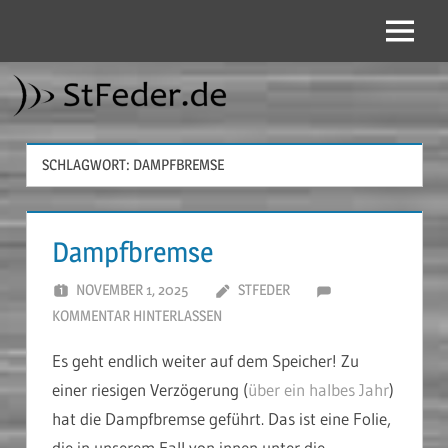
Zum
Inhalt
Menü
StFeder.de
springen
SCHLAGWORT:
DAMPFBREMSE
Dampfbremse
NOVEMBER 1, 2025
STFEDER
KOMMENTAR HINTERLASSEN
Es geht endlich weiter auf dem Speicher! Zu
einer riesigen Verzögerung (
über ein halbes Jahr
)
hat die Dampfbremse geführt. Das ist eine Folie,
die in unserem Fall von innen unter die