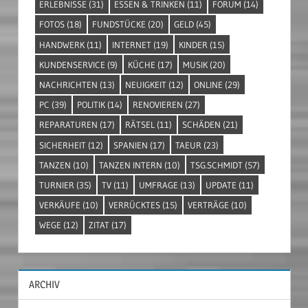
ERLEBNISSE
(31)
ESSEN & TRINKEN
(11)
FORUM
(14)
FOTOS
(18)
FUNDSTÜCKE
(20)
GELD
(45)
HANDWERK
(11)
INTERNET
(19)
KINDER
(15)
KUNDENSERVICE
(9)
KÜCHE
(17)
MUSIK
(20)
NACHRICHTEN
(13)
NEUIGKEIT
(12)
ONLINE
(29)
PC
(39)
POLITIK
(14)
RENOVIEREN
(27)
REPARATUREN
(17)
RÄTSEL
(11)
SCHÄDEN
(21)
SICHERHEIT
(12)
SPANIEN
(17)
TAEUR
(23)
TANZEN
(10)
TANZEN INTERN
(10)
TSG.SCHMIDT
(57)
TURNIER
(35)
TV
(11)
UMFRAGE
(13)
UPDATE
(11)
VERKÄUFE
(10)
VERRÜCKTES
(15)
VERTRÄGE
(10)
WEGE
(12)
ZITAT
(17)
ARCHIV