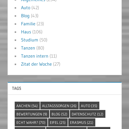
Auto
(42)
Blog
(43)
Familie
(23)
Haus
(106)
Studium
(50)
Tanzen
(80)
Tanzen intern
(11)
Zitat der Woche
(27)
TAGS
AACHEN
(54)
ALLTAGSSORGEN
(26)
AUTO
(35)
BEWERTUNGEN
(9)
BLOG
(52)
DATENSCHUTZ
(12)
ECHT WAHR?
(70)
EIFEL
(25)
ERASMUS
(21)