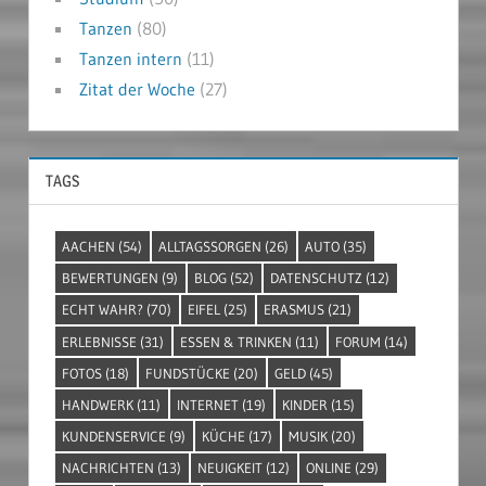
Tanzen
(80)
Tanzen intern
(11)
Zitat der Woche
(27)
TAGS
AACHEN
(54)
ALLTAGSSORGEN
(26)
AUTO
(35)
BEWERTUNGEN
(9)
BLOG
(52)
DATENSCHUTZ
(12)
ECHT WAHR?
(70)
EIFEL
(25)
ERASMUS
(21)
ERLEBNISSE
(31)
ESSEN & TRINKEN
(11)
FORUM
(14)
FOTOS
(18)
FUNDSTÜCKE
(20)
GELD
(45)
HANDWERK
(11)
INTERNET
(19)
KINDER
(15)
KUNDENSERVICE
(9)
KÜCHE
(17)
MUSIK
(20)
NACHRICHTEN
(13)
NEUIGKEIT
(12)
ONLINE
(29)