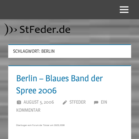
Zum
Inhalt
Menü
StFeder.de
springen
SCHLAGWORT:
BERLIN
Berlin – Blaues Band der
Spree 2006
AUGUST 5, 2006
STFEDER
EIN
KOMMENTAR
Übertragen vom Forum der Tänzer am 18.01.2008