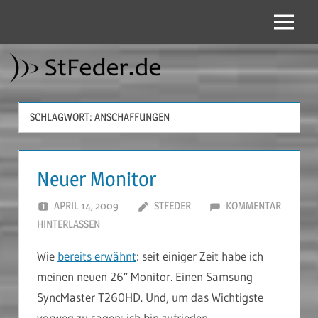
Zum
Inhalt
Menü
StFeder.de
springen
SCHLAGWORT:
ANSCHAFFUNGEN
Neuer Monitor
APRIL 14, 2009
STFEDER
KOMMENTAR
HINTERLASSEN
Wie
bereits erwähnt
: seit einiger Zeit habe ich
meinen neuen 26″ Monitor. Einen Samsung
SyncMaster T260HD. Und, um das Wichtigste
vorweg zu sagen: ich bin zufrieden.