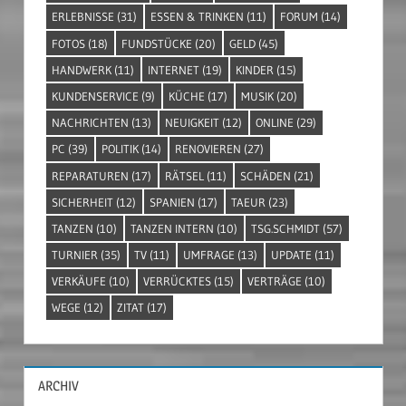
ERLEBNISSE
(31)
ESSEN & TRINKEN
(11)
FORUM
(14)
FOTOS
(18)
FUNDSTÜCKE
(20)
GELD
(45)
HANDWERK
(11)
INTERNET
(19)
KINDER
(15)
KUNDENSERVICE
(9)
KÜCHE
(17)
MUSIK
(20)
NACHRICHTEN
(13)
NEUIGKEIT
(12)
ONLINE
(29)
PC
(39)
POLITIK
(14)
RENOVIEREN
(27)
REPARATUREN
(17)
RÄTSEL
(11)
SCHÄDEN
(21)
SICHERHEIT
(12)
SPANIEN
(17)
TAEUR
(23)
TANZEN
(10)
TANZEN INTERN
(10)
TSG.SCHMIDT
(57)
TURNIER
(35)
TV
(11)
UMFRAGE
(13)
UPDATE
(11)
VERKÄUFE
(10)
VERRÜCKTES
(15)
VERTRÄGE
(10)
WEGE
(12)
ZITAT
(17)
ARCHIV