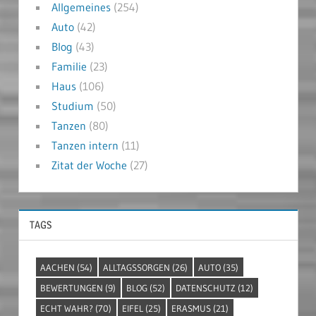
Allgemeines
(254)
Auto
(42)
Blog
(43)
Familie
(23)
Haus
(106)
Studium
(50)
Tanzen
(80)
Tanzen intern
(11)
Zitat der Woche
(27)
TAGS
AACHEN
(54)
ALLTAGSSORGEN
(26)
AUTO
(35)
BEWERTUNGEN
(9)
BLOG
(52)
DATENSCHUTZ
(12)
ECHT WAHR?
(70)
EIFEL
(25)
ERASMUS
(21)